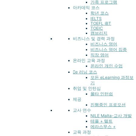
가족 프로그램
아카데믹 코스
학년 코스
IELTS
TOEFL iBT
TOEIC
캠브리지
비즈니스 및 경력 과정
비즈니스 영어
비즈니스 영어 집중
직장 영어
온라인 교육 과정
온라인 개인 수업
e 러닝 코스
모든 eLearning 과정보
기
취업 및 인턴십
몰타 인턴쉽
제공
진행중인 프로모션
교사 연수
NILE Malta-교사 개발
테플 + 텔트
에라스무스 +
교육 과정