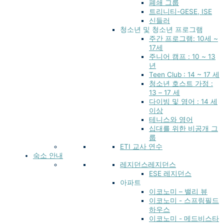
폐쇄 그룹
트리니티-GESE, ISE
신들러
청소년 및 청소년 프로그램
주간 프로그램: 10세 ~
17세
주니어 캠프 : 10 ~ 13
년
Teen Club : 14 ~ 17 세
청소년 호스트 가정 :
13 – 17 세
다이빙 및 영어 : 14 세
이상
테니스와 영어
십대를 위한 비공개 그
룹
ETI 교사 연수
숙소 안내
레지던스레지던스
ESE 레지던스
아파트
이코노미 – 밸리 뷰
이코노미 - 스프링필드
하우스
이코노미 - 메드비스타