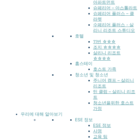
아파트먼트
슈페리어 – 아스톨라트
슈페리어 플러스 – 클
라렛
수페리어 플러스 - 살
리니 리조트 스튜디오
호텔
11번 ☆☆☆
조지 ☆☆☆☆
살리니 리조트
☆☆☆☆
홈스테이
호스트 가족
청소년 및 청소년
주니어 캠프 – 살리니
리조트
틴 클럽 – 살리니 리조
트
청소년을위한 호스트
가정
우리에 대해 알아보기
ESE 정보
ESE 정보
사명
교육 팀