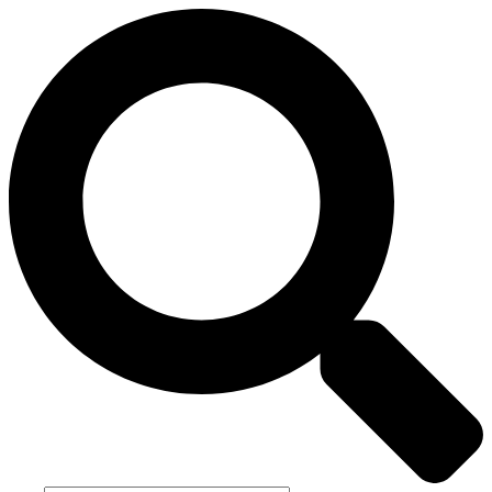
컨
검
텐
색
츠
:
로
가
기