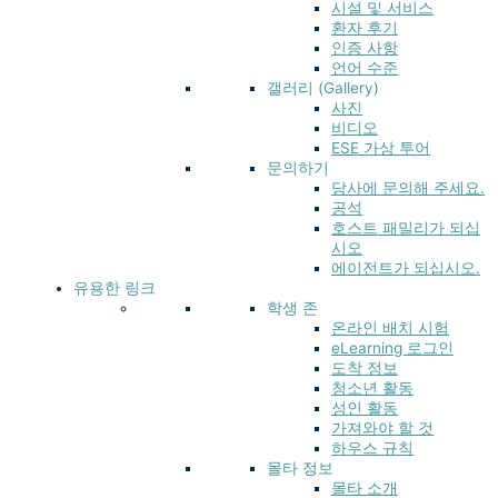
시설 및 서비스
환자 후기
인증 사항
언어 수준
갤러리 (Gallery)
사진
비디오
ESE 가상 투어
문의하기
당사에 문의해 주세요.
공석
호스트 패밀리가 되십
시오
에이전트가 되십시오.
유용한 링크
학생 존
온라인 배치 시험
eLearning 로그인
도착 정보
청소년 활동
성인 활동
가져와야 할 것
하우스 규칙
몰타 정보
몰타 소개